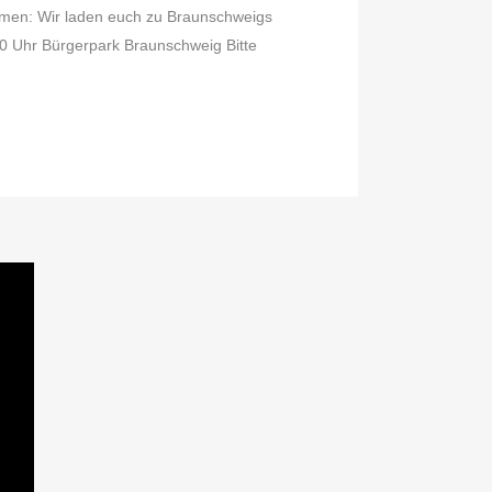
mmen: Wir laden euch zu Braunschweigs
00 Uhr Bürgerpark Braunschweig Bitte