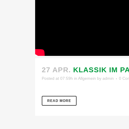
27 APR.
KLASSIK IM P
Posted at 07:59h
in
Allgemein
by
admin
0 Co
READ MORE