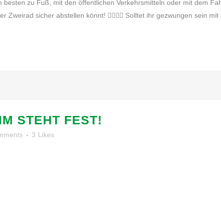
sten zu Fuß, mit den öffentlichen Verkehrsmitteln oder mit dem Fahrr
Zweirad sicher abstellen könnt! 🚴‍♂️🚴‍♀️ Solltet ihr gezwungen sein m
M STEHT FEST!
mments
3
Likes