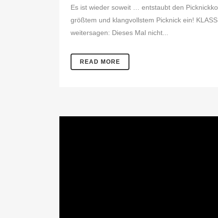
Es ist wieder soweit … entstaubt den Picknick
größtem und klangvollstem Picknick ein! KLASS
weitersagen: Dieses Mal nicht...
READ MORE