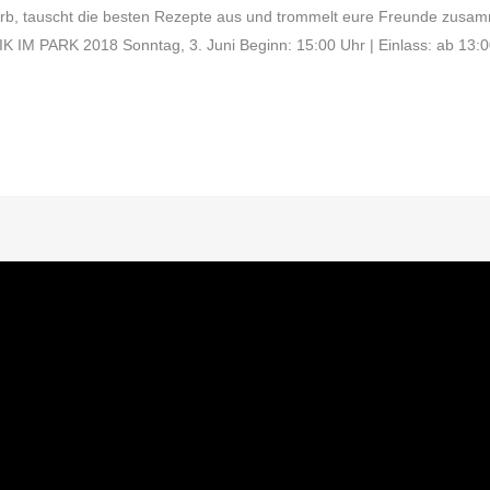
korb, tauscht die besten Rezepte aus und trommelt eure Freunde zusa
IK IM PARK 2018 Sonntag, 3. Juni Beginn: 15:00 Uhr | Einlass: ab 13: