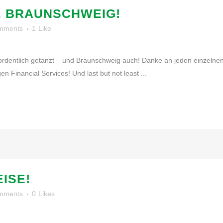
, BRAUNSCHWEIG!
mments
1
Like
ordentlich getanzt – und Braunschweig auch! Danke an jeden einzelne
 Financial Services! Und last but not least ...
EISE!
mments
0
Likes