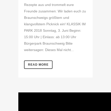
Rezepte aus und trommelt eure
Freunde zusammen: Wir laden euch zu
Braunschweigs größtem und
klangvollstem Picknick ein! KLASSIK IM
PARK 2018 Sonntag, 3. Juni Beginn:
15:00 Uhr | Einlass: ab 13:00 Uhr
Bürgerpark Braunschweig Bitte
weitersagen: Dieses Mal nicht...
READ MORE