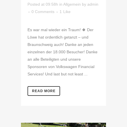
Posted at 09:58h
in
Allgemein
by
admin
0 Comments
1
Like
Es war mal wieder ein Traum! 🍀 Der
Löwe hat ordentlich getanzt – und
Braunschweig auch! Danke an jeden
einzelnen der 18.000 Besucher! Danke
an alle Beteiligten und unsere
Sponsoren von Volkswagen Financial
Services! Und last but not least ...
READ MORE