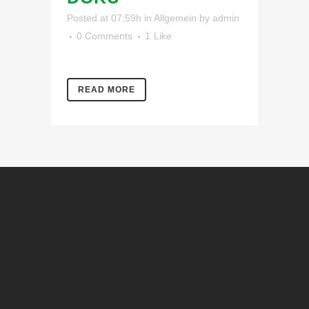
Posted at 07:59h
in
Allgemein
by
admin
0 Comments
1
Like
READ MORE