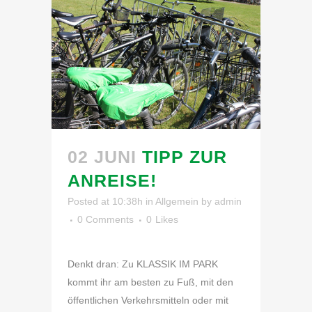
02 JUNI
TIPP ZUR
ANREISE!
Posted at 10:38h
in
Allgemein
by
admin
0 Comments
0
Likes
Denkt dran: Zu KLASSIK IM PARK
kommt ihr am besten zu Fuß, mit den
öffentlichen Verkehrsmitteln oder mit